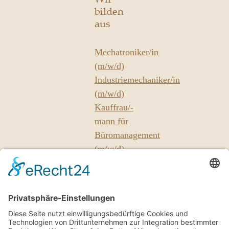
Wir
bilden
aus
Mechatroniker/in
(m/w/d)
Industriemechaniker/in
(m/w/d)
Kauffrau/-
mann für
Büromanagement
(m/w/d)
Unsere
Partner