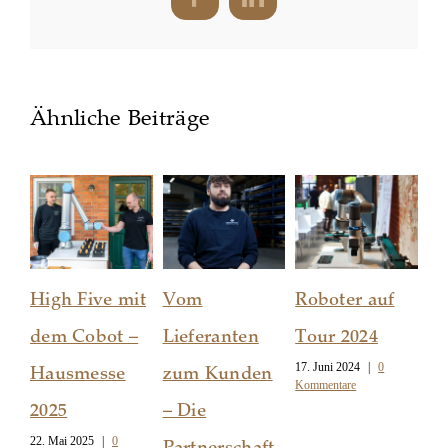
Facebook
LinkedIn
Ähnliche Beiträge
High Five mit
Vom
Roboter auf
Un
dem Cobot –
Lieferanten
Tour 2024
H
17. Juni 2024
|
0
Hausmesse
zum Kunden
20
Kommentare
28.
2025
– Die
Kom
22. Mai 2025
|
0
Partnerschaft