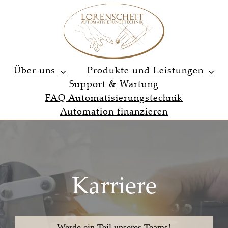
Zum
Inhalt
springen
Über uns
Produkte und Leistungen
Support & Wartung
FAQ Automatisierungstechnik
Automation finanzieren
Karriere
Werde ein Teil unseres Teams!