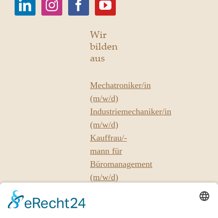
Wir
bilden
aus
Mechatroniker/in
(m/w/d)
Industriemechaniker/in
(m/w/d)
Kauffrau/-
mann für
Büromanagement
(m/w/d)
Unsere