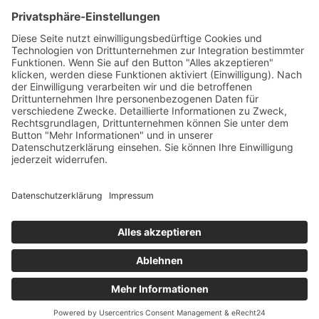
Partner
© Copyright 2010 –
2026
| Lorenscheit
Automatisierun
gs-Technik GmbH
|
Impressum
|
Datenschutzerklärung
|
+49 5851 979 42 80
SCHREIBEN SIE UNS
EINE E-MAIL