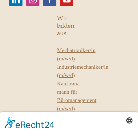
Wir
bilden
aus
Mechatroniker/in
(m/w/d)
Industriemechaniker/in
(m/w/d)
Kauffrau/-
mann für
Büromanagement
(m/w/d)
Unsere