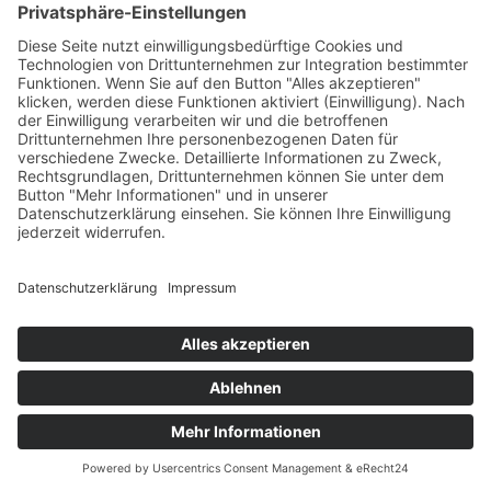
Partner
© Copyright 2010 –
2026
| Lorenscheit
Automatisierun
gs-Technik GmbH
|
Impressum
|
Datenschutzerklärung
|
+49 5851 979 42 80
SCHREIBEN SIE UNS
EINE E-MAIL