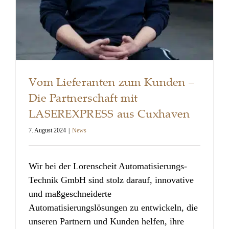
Vom Lieferanten zum Kunden –
Die Partnerschaft mit
LASEREXPRESS aus Cuxhaven
7. August 2024
|
News
Vom Lieferanten zum Kunden – Die
Wir bei der Lorenscheit Automatisierungs-
Partnerschaft mit LASEREXPRESS aus
Technik GmbH sind stolz darauf, innovative
Cuxhaven
und maßgeschneiderte
Automatisierungslösungen zu entwickeln, die
unseren Partnern und Kunden helfen, ihre