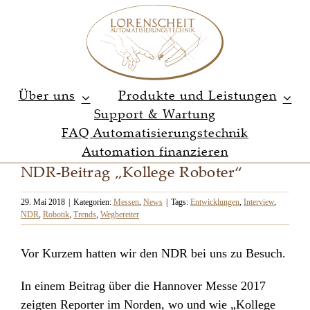
Zum
Inhalt
springen
Über uns
Produkte und Leistungen
Support & Wartung
FAQ Automatisierungstechnik
Automation finanzieren
NDR-Beitrag „Kollege Roboter“
29. Mai 2018
|
Kategorien:
Messen
,
News
|
Tags:
Entwicklungen
,
Interview
,
NDR
,
Robotik
,
Trends
,
Wegbereiter
Vor Kurzem hatten wir den NDR bei uns zu Besuch.
In einem Beitrag über die Hannover Messe 2017
zeigten Reporter im Norden, wo und wie „Kollege