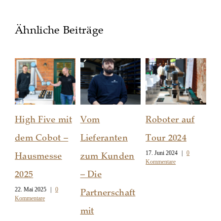
Ähnliche Beiträge
High Five mit
Vom
Roboter auf
Un
dem Cobot –
Lieferanten
Tour 2024
H
17. Juni 2024
|
0
Hausmesse
zum Kunden
20
Kommentare
28.
2025
– Die
Kom
22. Mai 2025
|
0
Partnerschaft
Kommentare
mit