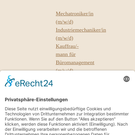
Mechatroniker/in
(m/w/d)
Industriemechaniker/in
(m/w/d)
Kauffrau/-
mann für
Büromanagement
(m/w/d)
Unsere
Partner