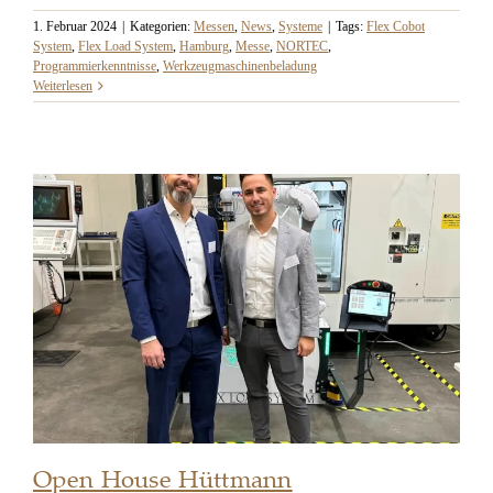
1. Februar 2024
|
Kategorien:
Messen
,
News
,
Systeme
|
Tags:
Flex Cobot
System
,
Flex Load System
,
Hamburg
,
Messe
,
NORTEC
,
Programmierkenntnisse
,
Werkzeugmaschinenbeladung
Weiterlesen
Open House Hüttmann