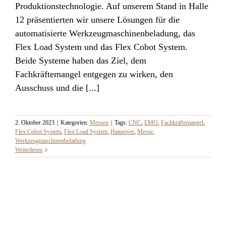
EMO 2023
Produktionstechnologie. Auf unserem Stand in Halle
12 präsentierten wir unsere Lösungen für die
automatisierte Werkzeugmaschinenbeladung, das
Flex Load System und das Flex Cobot System.
Beide Systeme haben das Ziel, dem
Fachkräftemangel entgegen zu wirken, den
Ausschuss und die [...]
2. Oktober 2023
|
Kategorien:
Messen
|
Tags:
CNC
,
EMO
,
Fachkräftemangel
,
Flex Cobot System
,
Flex Load System
,
Hannover
,
Messe
,
Werkzeugmaschinenbeladung
Weiterlesen