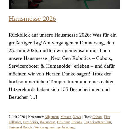
Hausmesse 2026
Rückblick auf unsere Hausmesse 2026: Was für ein
großartiger Tag!Am vergangenen Donnerstag, den
Hausmesse 2026
25. Juni 2026, durften wir gemeinsam mit Ihnen
unsere Hausmesse „Next Gen Robotics – Cobots,
Serviceroboter & Humanoide“ erleben – und dafür
möchten wir von Herzen Danke sagen! Trotz der
hochsommerlichen Temperaturen und eines echten
Hitzerekords haben sich 135 Besucherinnen und
Besucher [...]
7. Juli 2026
|
Kategorien:
Allgemein
,
Messen
,
News
|
Tags:
Cobots
,
Flex
Palletizer
,
Flex Series
,
Hausmesse
,
OnRobot
,
Robotik
,
Tag der offenen Tür
,
Universal Robots
,
Werkzeugmaschinenbeladung