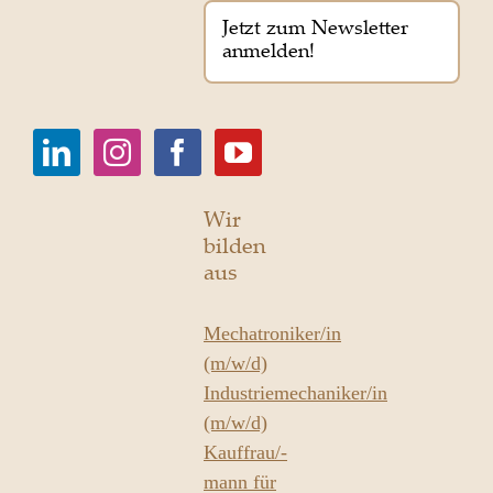
Jetzt zum Newsletter
anmelden!
Wir
bilden
aus
Mechatroniker/in
(m/w/d)
Industriemechaniker/in
(m/w/d)
Kauffrau/-
mann für