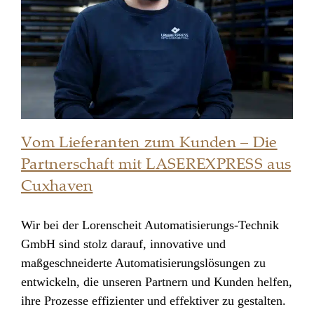
Vom Lieferanten zum Kunden – Die
Partnerschaft mit LASEREXPRESS aus
Cuxhaven
Vom Lieferanten zum Kunden – Die
Partnerschaft mit LASEREXPRESS aus
Wir bei der Lorenscheit Automatisierungs-Technik
GmbH sind stolz darauf, innovative und
Cuxhaven
maßgeschneiderte Automatisierungslösungen zu
entwickeln, die unseren Partnern und Kunden helfen,
ihre Prozesse effizienter und effektiver zu gestalten.