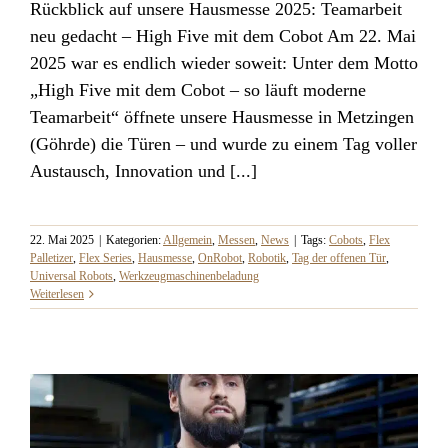
Rückblick auf unsere Hausmesse 2025: Teamarbeit
High Five mit dem Cobot –
neu gedacht – High Five mit dem Cobot Am 22. Mai
Hausmesse 2025
2025 war es endlich wieder soweit: Unter dem Motto
„High Five mit dem Cobot – so läuft moderne
Teamarbeit“ öffnete unsere Hausmesse in Metzingen
(Göhrde) die Türen – und wurde zu einem Tag voller
Austausch, Innovation und [...]
22. Mai 2025
|
Kategorien:
Allgemein
,
Messen
,
News
|
Tags:
Cobots
,
Flex
Palletizer
,
Flex Series
,
Hausmesse
,
OnRobot
,
Robotik
,
Tag der offenen Tür
,
Universal Robots
,
Werkzeugmaschinenbeladung
Weiterlesen