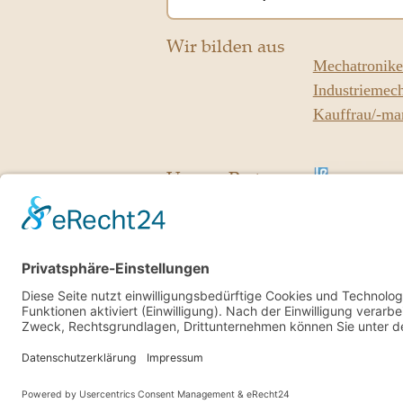
Wir bilden aus
Mechatronike
Industriemech
Kauffrau/-ma
Unsere Partner
© Copyright 2010 –
2026
| Lorenscheit Automatisierun
gs-T
+49 5851 979 42 80
SCHREIBEN SIE UNS EINE E