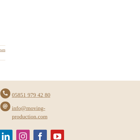
esen
05851 979 42 80
info@moving-
production.com