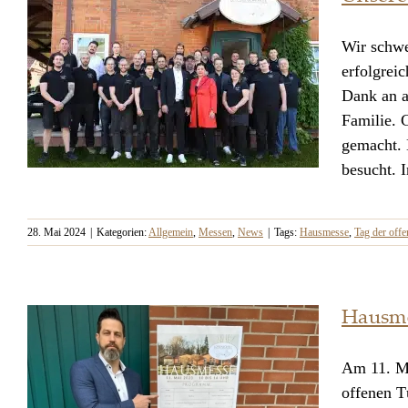
Wir schwe
erfolgrei
Dank an a
Familie. 
gemacht. 
besucht. I
28. Mai 2024
|
Kategorien:
Allgemein
,
Messen
,
News
|
Tags:
Hausmesse
,
Tag der off
Unsere Hausmesse 2024
Hausme
Am 11. Ma
offenen Tü