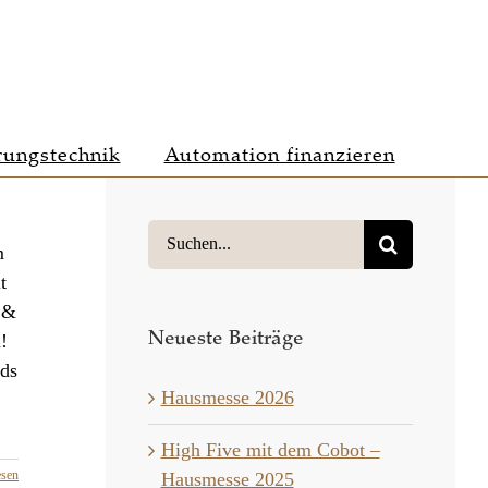
rungstechnik
Automation finanzieren
Suche
m
nach:
t
 &
Neueste Beiträge
!
rds
Hausmesse 2026
High Five mit dem Cobot –
esen
Hausmesse 2025