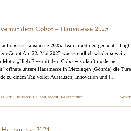
ive mit dem Cobot – Hausmesse 2025
 auf unsere Hausmesse 2025: Teamarbeit neu gedacht – High
dem Cobot Am 22. Mai 2025 war es endlich wieder soweit:
 Motto „High Five mit dem Cobot – so läuft moderne
t“ öffnete unsere Hausmesse in Metzingen (Göhrde) die Tür
de zu einem Tag voller Austausch, Innovation und [...]
lex Series
,
Hausmesse
,
OnRobot
,
Robotik
,
Tag der offenen
Weiterl
 Hausmesse 2024