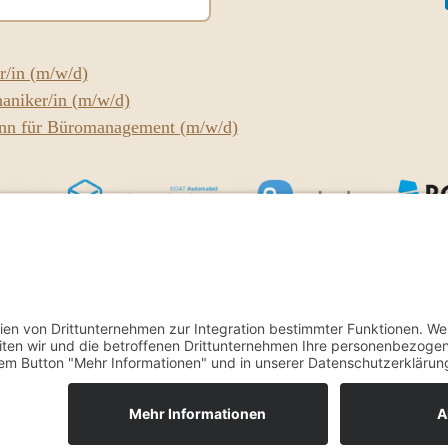
r/in (m/w/d)
aniker/in (m/w/d)
nn für Büromanagement (m/w/d)
echnik GmbH
|
Impressum
|
Datenschutzerklärung
|
-MAIL