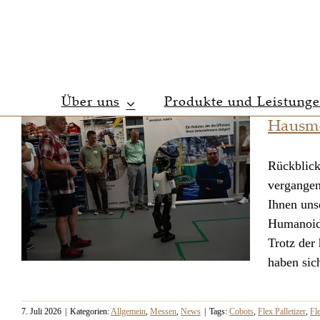
Zum
Inhalt
springen
Über uns
Produkte und Leistung
Hausme
Rückblick
vergangen
Ihnen uns
Humanoide
Trotz der
haben sic
7. Juli 2026
|
Kategorien:
Allgemein
,
Messen
,
News
|
Tags:
Cobots
,
Flex Palletizer
,
Fl