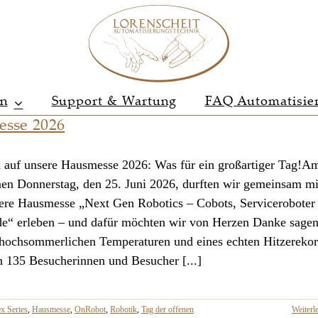
en
Support & Wartung
FAQ Automatisie
sse 2026
 auf unsere Hausmesse 2026: Was für ein großartiger Tag!A
en Donnerstag, den 25. Juni 2026, durften wir gemeinsam mi
ere Hausmesse „Next Gen Robotics – Cobots, Serviceroboter
“ erleben – und dafür möchten wir von Herzen Danke sagen
 hochsommerlichen Temperaturen und eines echten Hitzereko
h 135 Besucherinnen und Besucher [...]
ex Series
,
Hausmesse
,
OnRobot
,
Robotik
,
Tag der offenen
Weiterl