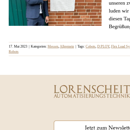
unseren z
luden wir
diesen Ta
Begrüßung
17. Mai 2023
|
Kategorien:
Messen
,
Allgemein
|
Tags:
Cobots
,
D:PLOY
,
Flex Load Sy
Robots
Hausmesse 2023
Jetzt zum Newslett