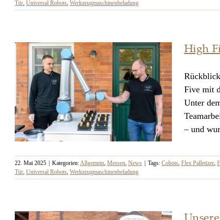
Tür
,
Universal Robots
,
Werkzeugmaschinenbeladung
Hausmesse 2026
High F
Rückblick
Five mit 
Unter dem
Teamarbei
– und wur
22. Mai 2025
|
Kategorien:
Allgemein
,
Messen
,
News
|
Tags:
Cobots
,
Flex Palletizer
,
F
Tür
,
Universal Robots
,
Werkzeugmaschinenbeladung
High Five mit dem Cobot –
Hausmesse 2025
Unsere