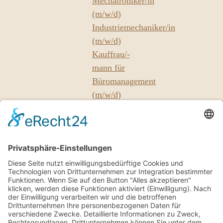
Mechatroniker/in
(m/w/d)
Industriemechaniker/in
(m/w/d)
Kauffrau/-
mann für
Büromanagement
(m/w/d)
Unsere
Partner