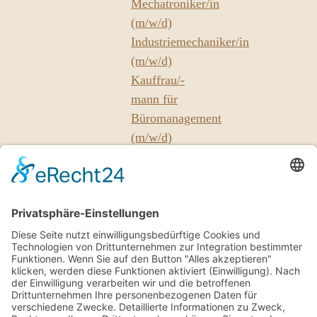
Mechatroniker/in
(m/w/d)
Industriemechaniker/in
(m/w/d)
Kauffrau/-
mann für
Büromanagement
(m/w/d)
Unsere
Partner