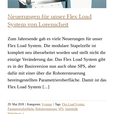
Neuerungen für unser Flex Load
System von Lorenscheit
Zum Jahresende gab es viele Neuerungen für unser
Neuerungen für unser Flex Load
Flex Load System. Die modulare Stapelzelle ist
System von Lorenscheit
komplett neu überarbeitet worden und stellt nicht die
einzige Veränderung dar. Das Flex Load System gibt
es in der Basisversion nun auch ohne SPS, aber
dafür mit einer über die Robotersteuerung
bereitsgestellten Parametrieroberfläche. Damit ist das
Flex Load System [...]
29. Mai 2018
|
Kategorien:
Systeme
|
Tags:
Flex Load System
,
Parametrieroberfläche
,
Robotersteuerung
,
SPS
,
Stapelzelle
Weiterlesen