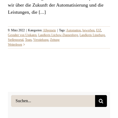
wir über die Zukunft der Automatisierung und die
Leistungen, die [...]
9. März 2022
|
Kategorien:
Allgemein
|
Tags:
Automation
,
bewerben
,
EJZ
,
Gestalter von Unikaten
,
Landkreis Lüchow-Dannenberg
,
Landkreis Lüneburg
,
Stellenportal
,
Team
,
Verstärkung
,
Zeitung
Weiterlesen
Suche
nach: