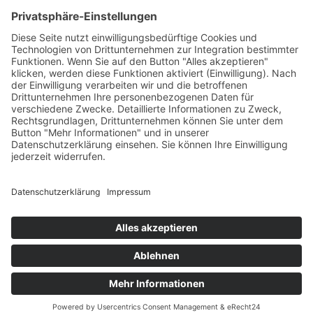
Partner
© Copyright 2010 –
2026
| Lorenscheit
Automatisierun
gs-Technik GmbH
|
Impressum
|
Datenschutzerklärung
|
+49 5851 979 42 80
SCHREIBEN SIE UNS
EINE E-MAIL