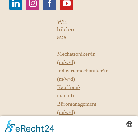
Wir
bilden
aus
Mechatroniker/in
(m/w/d)
Industriemechaniker/in
(m/w/d)
Kauffrau/-
mann für
Büromanagement
(m/w/d)
Unsere