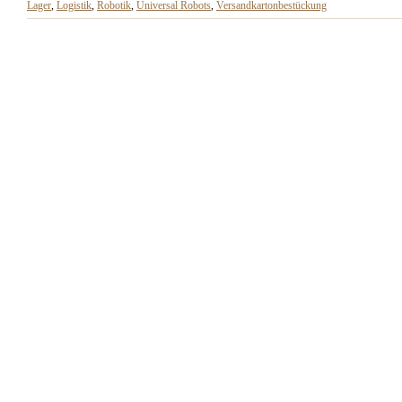
Lager
,
Logistik
,
Robotik
,
Universal Robots
,
Versandkartonbestückung
Kartonbestückung mit dem
UR10e Cobot