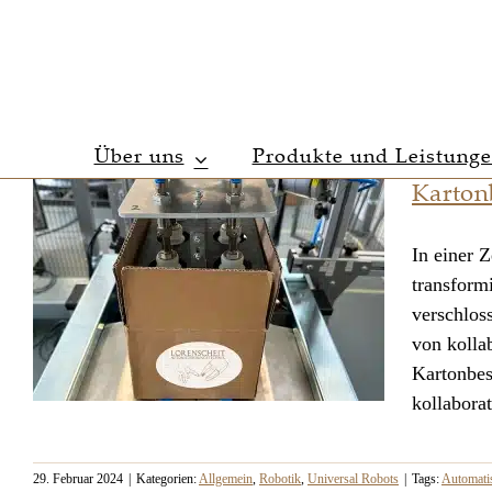
Zum
Inhalt
springen
Über uns
Produkte und Leistung
Karton
In einer 
transform
verschlos
von kolla
Kartonbes
kollaborat
29. Februar 2024
|
Kategorien:
Allgemein
,
Robotik
,
Universal Robots
|
Tags:
Automati