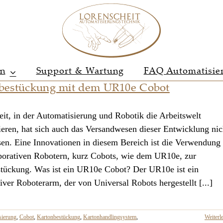
en
Support & Wartung
FAQ Automatisie
bestückung mit dem UR10e Cobot
Zeit, in der Automatisierung und Robotik die Arbeitswelt
ieren, hat sich auch das Versandwesen dieser Entwicklung nic
sen. Eine Innovationen in diesem Bereich ist die Verwendung
borativen Robotern, kurz Cobots, wie dem UR10e, zur
tückung. Was ist ein UR10e Cobot? Der UR10e ist ein
iver Roboterarm, der von Universal Robots hergestellt [...]
sierung
,
Cobot
,
Kartonbestückung
,
Kartonhandlingsystem
,
Weiterl