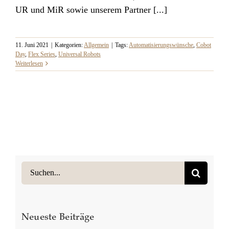
UR und MiR sowie unserem Partner [...]
11. Juni 2021
|
Kategorien:
Allgemein
|
Tags:
Automatisierungswünsche
,
Cobot
Day
,
Flex Series
,
Universal Robots
Weiterlesen
Suche
nach:
Neueste Beiträge