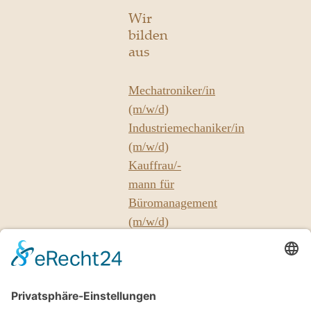
Wir
bilden
aus
Mechatroniker/in
(m/w/d)
Industriemechaniker/in
(m/w/d)
Kauffrau/-
mann für
Büromanagement
(m/w/d)
Unsere
Partner