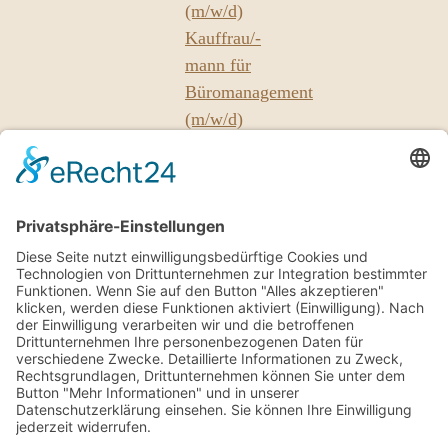
(m/w/d)
Kauffrau/-
mann für
Büromanagement
(m/w/d)
Unsere
Partner