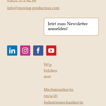
05851 979 42 80
info@moving-production.com
Jetzt zum Newsletter
anmelden!
Wir
bilden
aus
Mechatroniker/in
(m/w/d)
Industriemechaniker/in